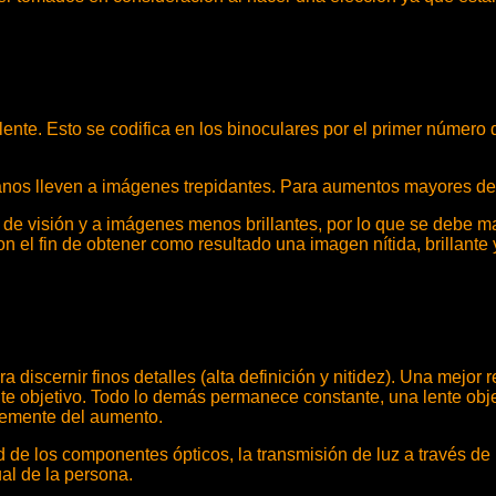
lente. Esto se codifica en los binoculares por el primer número
s lleven a imágenes trepidantes. Para aumentos mayores de 8
e visión y a imágenes menos brillantes, por lo que se debe ma
 con el fin de obtener como resultado una imagen nítida, brillant
 discernir finos detalles (alta definición y nitidez). Una mejor
lente objetivo. Todo lo demás permanece constante, una lente o
temente del aumento.
d de los componentes ópticos, la transmisión de luz a través de
al de la persona.