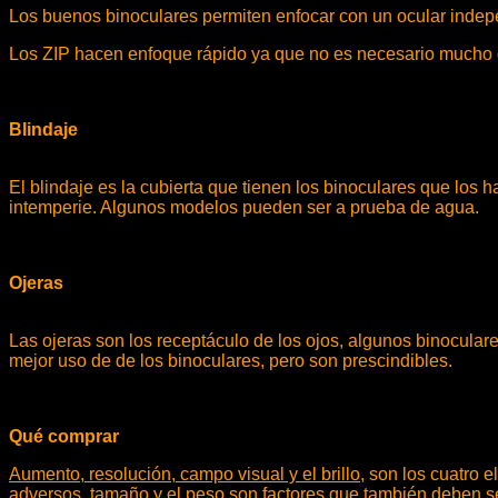
Los buenos binoculares permiten enfocar con un ocular indepe
Los ZIP hacen enfoque rápido ya que no es necesario mucho gir
Blindaje
El blindaje es la cubierta que tienen los binoculares que los h
intemperie. Algunos modelos pueden ser a prueba de agua.
Ojeras
Las ojeras son los receptáculo de los ojos, algunos binocula
mejor uso de de los binoculares, pero son prescindibles.
Qué comprar
A
umento, resolución, campo visual y el brillo
, son los cuatro 
adversos, tamaño y el peso son factores que también deben se