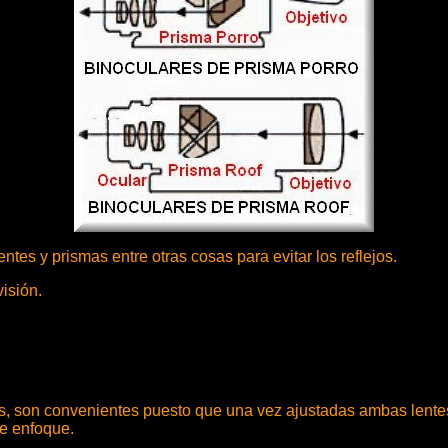
ntes y prismas entre otras cosas para evitar los reflejos.
visión.
ntes, son convenientes puesto que una vez ajustadas ambas lente
de enfoque.