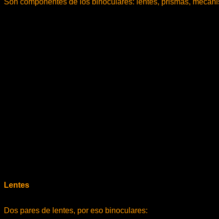
Son componentes de los binoculares: lentes, prismas, mecanis
Lentes
Dos pares de lentes, por eso binoculares: