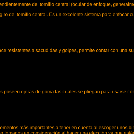
ndientemente del tornillo central (ocular de enfoque, generalm
o del tornillo central. Es un excelente sistema para enfocar c
ace resistentes a sacudidas y golpes, permite contar con una supe
res poseen ojeras de goma las cuales se pliegan para usarse con
elementos más importantes a tener en cuenta al escoger unos bi
r tomados en consideración al hacer una elección ya que están