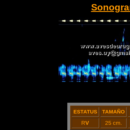
Sonogr
ESTATUS
TAMAÑO
R
V
25 cm.