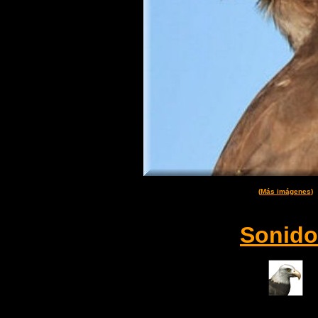
(
Más imágenes
)
Sonido