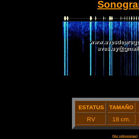
Sonogr
ESTATUS
TAMAÑO
R
V
18 cm.
(
Ver referencias
)