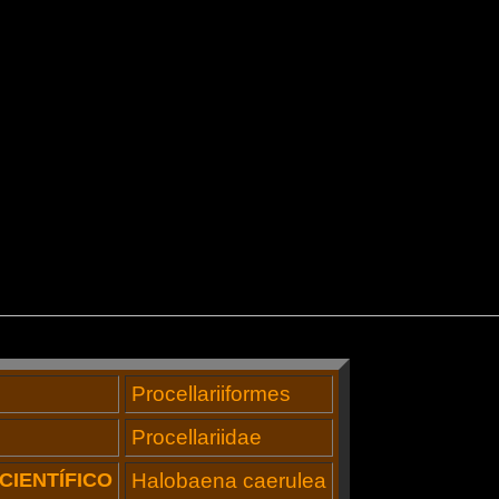
Procellariiformes
Procellariidae
CIENTÍFICO
Halobaena caerulea