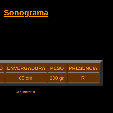
Sonograma
O
ENVERGADURA
PESO
PRESENCIA
65 cm.
200 gr.
R
(
Ver referencias
)