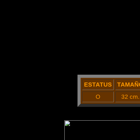
ESTATUS
TAMAÑ
O
32 cm.