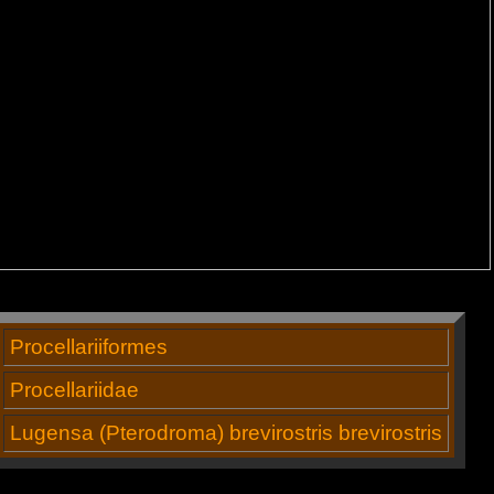
Procellariiformes
Procellariidae
Lugensa (Pterodroma) brevirostris brevirostris