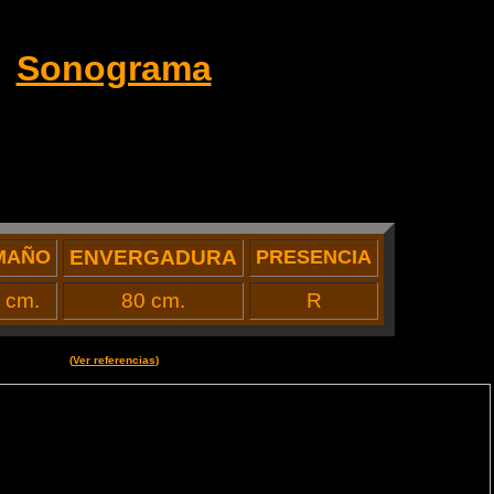
Sonograma
MAÑO
ENVERGADURA
PRESENCIA
 cm.
80 cm.
R
(
Ver referencias
)