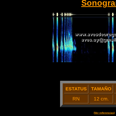
Sonogr
ESTATUS
TAMAÑO
RN
12 cm.
(
Ver referencias
)