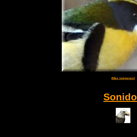
(
Más imágenes
)
Sonido