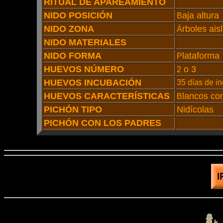
RITUAL DE APAREAMIENTO
NIDO POSICIÓN
aja altura
B
NIDO ZONA
rboles ais
Á
NIDO MATERIALES
NIDO FORMA
lataforma
P
HUEVOS NÚMERO
o 3
2
HUEVOS INCUBACIÓN
35 días de i
HUEVOS CARACTERÍSTICAS
lancos co
B
PICHÓN TIPO
Nidícolas
PICHÓN CON LOS PADRES