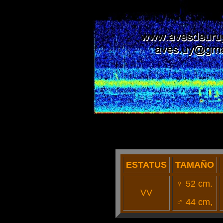
ESTATUS
TAMAÑO
♀
52 cm.
VV
♂ 44 cm,