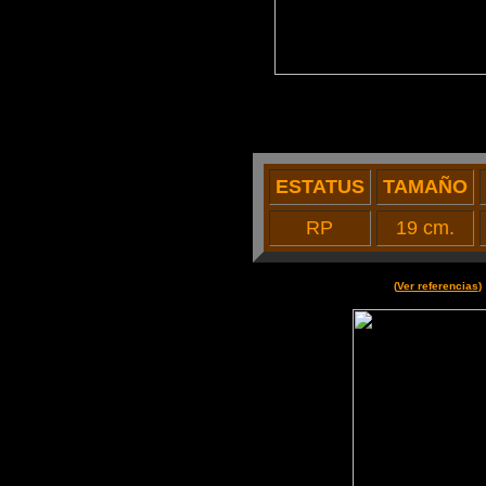
ESTATUS
TAMAÑO
RP
19 cm.
(
Ver referencias
)