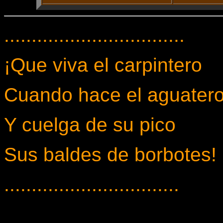
.................................
¡Que viva el carpintero
Cuando hace el aguater
Y cuelga de su pico
Sus baldes de borbotes!
................................