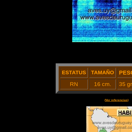
ESTATUS
TAMAÑO
PES
RN
16 cm.
35 gr
(
Ver referencias
)