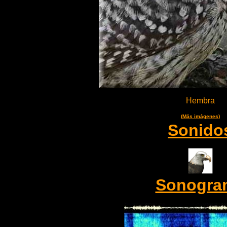
Hembra
(
Más imágenes
)
Sonido
Sonogra