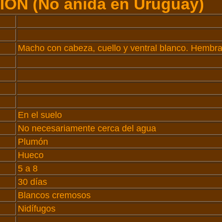
IÓN
(No anida en Uruguay)
Macho con cabeza, cuello y ventral blanco. Hembr
En el suelo
No necesariamente cerca del agua
Plumón
Hueco
5 a 8
30 días
Blancos cremosos
Nidífugos