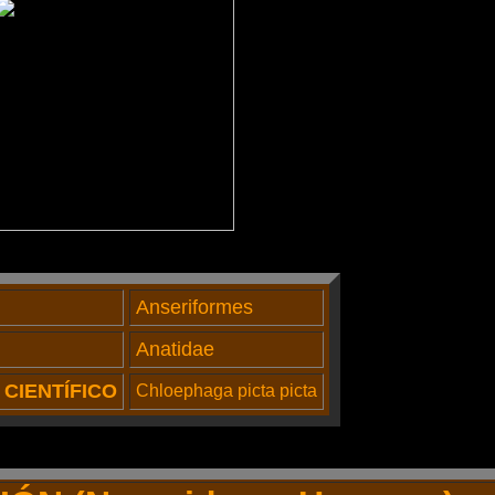
Anseriformes
Anatidae
CIENTÍFICO
Chloephaga picta picta