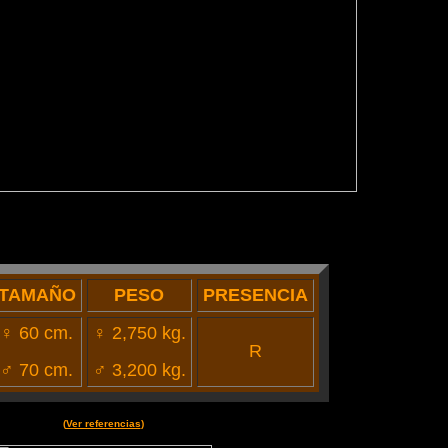
TAMAÑO
PESO
PRESENCIA
♀ 60 cm.
♀ 2,750 kg.
R
♂
70 cm.
♂ 3,200 kg.
(
Ver referencias
)