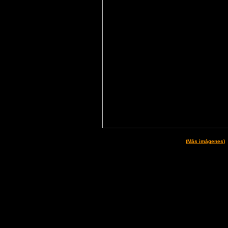
(
Más imágenes
)