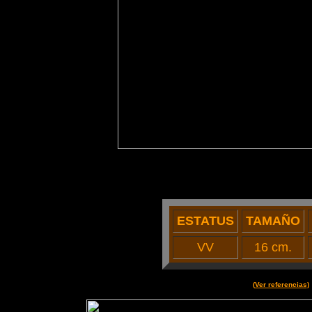
ESTATUS
TAMAÑO
VV
16 cm.
(
Ver referencias
)