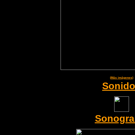
(
Más imágenes
)
Sonid
Sonogr