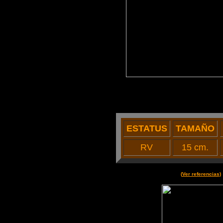
ESTATUS
TAMAÑO
RV
15 cm.
(
Ver referencias
)