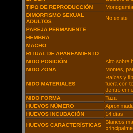
TIPO DE REPRODUCCIÓN
Monogami
DIMORFISMO SEXUAL
No existe
ADULTOS
PAREJA PERMANENTE
HEMBRA
MACHO
RITUAL DE APAREAMIENTO
NIDO POSICIÓN
Alto sobre 
NIDO ZONA
Montes, par
Raíces y fi
NIDO MATERIALES
fuera con t
dentro crin
NIDO FORMA
Taza
HUEVOS NÚMERO
Aproximad
HUEVOS INCUBACIÓN
14 días
Blancos ma
HUEVOS CARACTERÍSTICAS
principalme