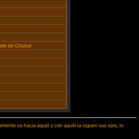
norte de Chubut
miento va hacia aquél y con aquél la siguen sus ojos, lo