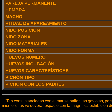
PAREJA PERMANENTE
HEMBRA
MACHO
RITUAL DE APAREAMIENTO
NIDO POSICIÓN
NIDO ZONA
NIDO MATERIALES
NIDO FORMA
HUEVOS NÚMERO
HUEVOS INCUBACIÓN
HUEVOS CARACTERÍSTICAS
PICHÓN TIPO
PICHÓN CON LOS PADRES
..."Tan consustanciadas con el mar se hallan las gaviotas, pa
mismo si las ve devorar espacio con la magnífica exhibición de