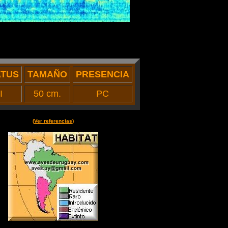
ATUS
TAMAÑO
PRESENCIA
I
50 cm.
PC
(
Ver referencias
)