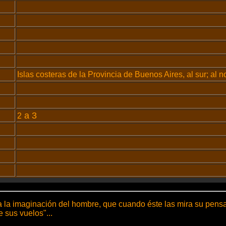
Islas costeras de la Provincia de Buenos Aires, al sur; al 
a 3
2
ra la imaginación del hombre, que cuando éste las mira su pensa
 sus vuelos"...