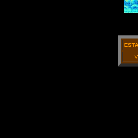
EST
V