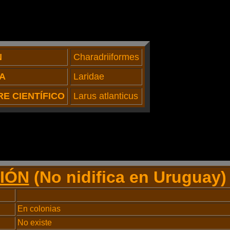
N
Charadriiformes
IA
Laridae
E CIENTÍFICO
Larus atlanticus
IÓN
(No nidifica en Uruguay)
En colonias
No existe