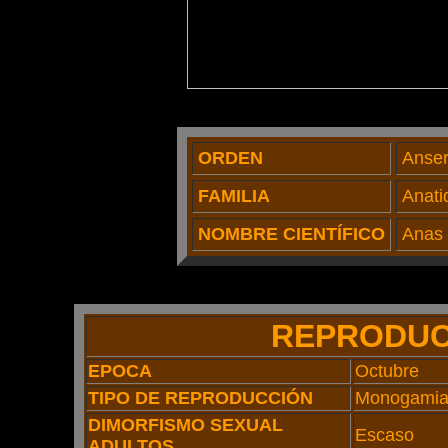
ORDEN
Anser
FAMILIA
Anati
NOMBRE CIENTÍFICO
Anas 
REPRODUC
EPOCA
Octubre
TIPO DE REPRODUCCIÓN
Monogami
DIMORFISMO SEXUAL
Escaso
ADULTOS