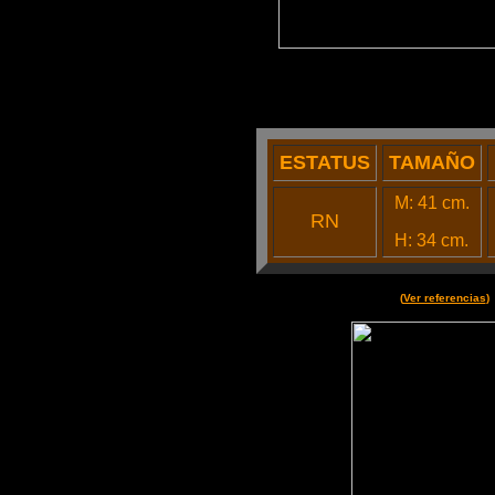
ESTATUS
TAMAÑO
M: 41 cm.
RN
H: 34 cm.
(
Ver referencias
)