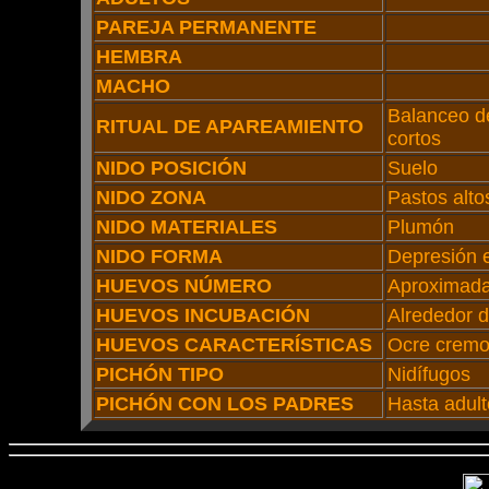
PAREJA PERMANENTE
HEMBRA
MACHO
Balanceo de
RITUAL DE APAREAMIENTO
cortos
NIDO POSICIÓN
Suelo
NIDO ZONA
Pastos alto
NIDO MATERIALES
Plumón
NIDO FORMA
Depresión e
HUEVOS NÚMERO
Aproximad
HUEVOS INCUBACIÓN
Alrededor d
HUEVOS CARACTERÍSTICAS
Ocre crem
PICHÓN TIPO
Nidífugos
PICHÓN CON LOS PADRES
Hasta adul