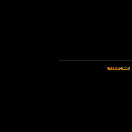
(
Más imágenes
)