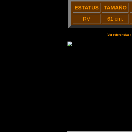
ESTATUS
TAMAÑO
RV
61 cm.
(
Ver referencias
)