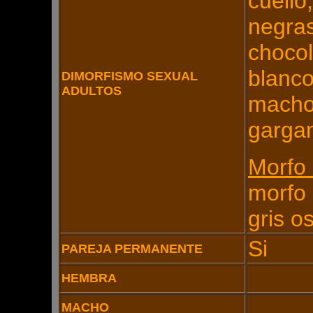
cuello
negra
chocol
blanc
DIMORFISMO SEXUAL
ADULTOS
macho
gargan
Morfo
morfo 
gris o
Si
PAREJA PERMANENTE
HEMBRA
MACHO