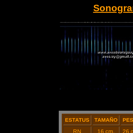
Sonogr
ESTATUS
TAMAÑO
PE
RN
16 cm.
26 g