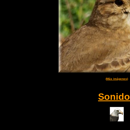
(
Más imágenes
)
Sonido