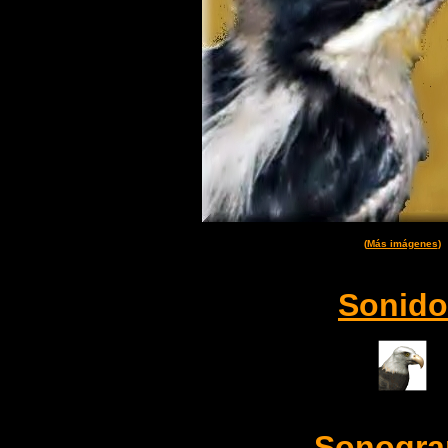
(
Más imágenes
)
Sonido
Sonogr