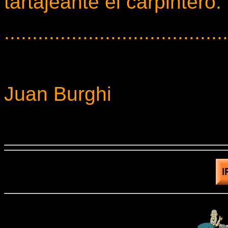
tartajeante el carpintero:
........................................
Juan Burghi