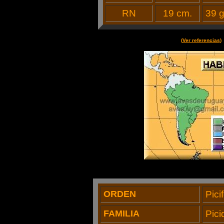
RN
19 cm.
39 g
(
Ver referencias
)
ORDEN
Pici
FAMILIA
Pici